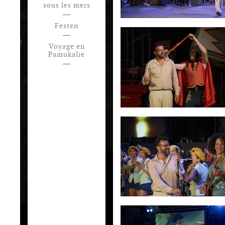
sous les mers
Festen
Voyage en
Pamukalie