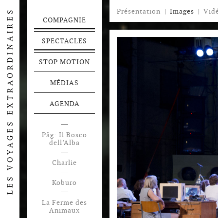
Présentation
|
Images
|
Vid
COMPAGNIE
SPECTACLES
STOP MOTION
MÉDIAS
AGENDA
Påg: Il Bosco
dell’Alba
Charlie
Koburo
La Ferme des
Animaux