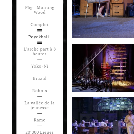
Påg : Morning
Wood
Complot
Poyekhali!
L’arche part à 8
heures
Yoko-Ni
Brazul
Robots
La vallée de la
jeunesse
Rame
20’000 Lieues