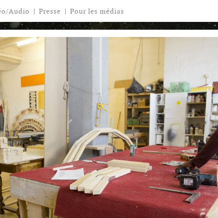
éo/Audio
|
Presse
|
Pour les médias