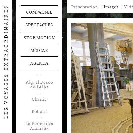
Présentation
|
Images
|
Vid
COMPAGNIE
SPECTACLES
STOP MOTION
MÉDIAS
AGENDA
Påg: Il Bosco
Festen
dell'Alba
Voyage en
Charlie
Pamukalie
Koburo
La Ferme des
Animaux