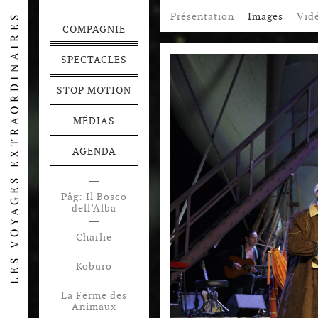
Présentation
|
Images
|
Vid
COMPAGNIE
SPECTACLES
STOP MOTION
MÉDIAS
AGENDA
Påg: Il Bosco
dell’Alba
Charlie
Koburo
La Ferme des
Animaux