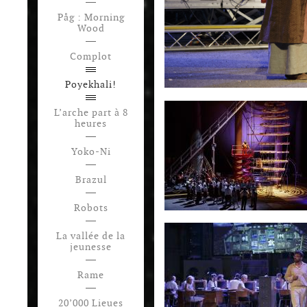
Påg : Morning
Wood
Complot
Poyekhali!
L’arche part à 8
heures
Yoko-Ni
Brazul
Robots
La vallée de la
jeunesse
Rame
20’000 Lieues