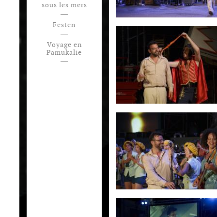
sous les mers
Festen
Voyage en
Pamukalie