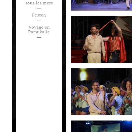
sous les mers
Festen
Voyage en
Pamukalie