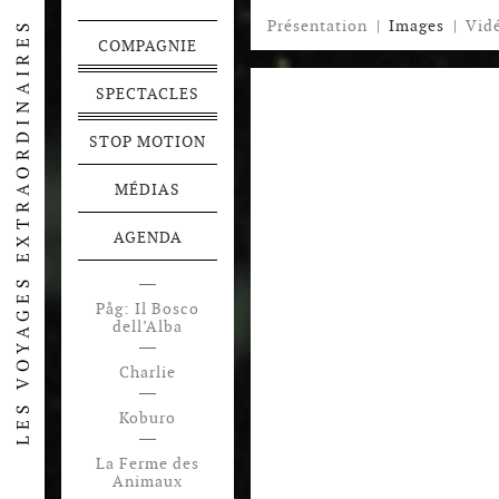
Présentation
|
Images
|
Vid
COMPAGNIE
SPECTACLES
STOP MOTION
MÉDIAS
AGENDA
Påg: Il Bosco
dell’Alba
Charlie
Koburo
La Ferme des
Animaux