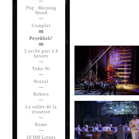
Påg : Morning
Wood
Complot
Poyekhali!
L’arche part à 8
heures
Yoko-Ni
Brazul
Robots
La vallée de la
jeunesse
Rame
20’000 Lieues