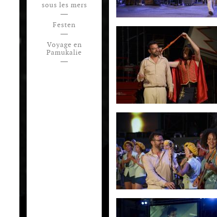
sous les mers
Festen
Voyage en
Pamukalie