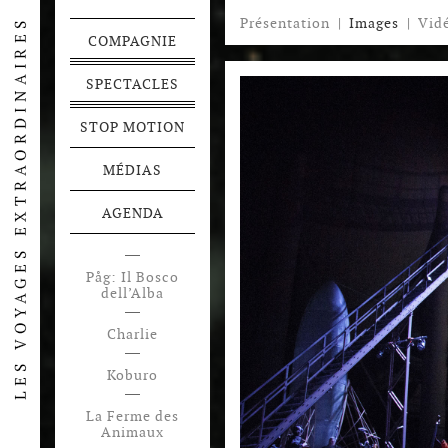
Présentation
|
Images
|
Vid
COMPAGNIE
SPECTACLES
STOP MOTION
MÉDIAS
AGENDA
Påg: Il Bosco
dell’Alba
Charlie
Koburo
La Ferme des
Animaux