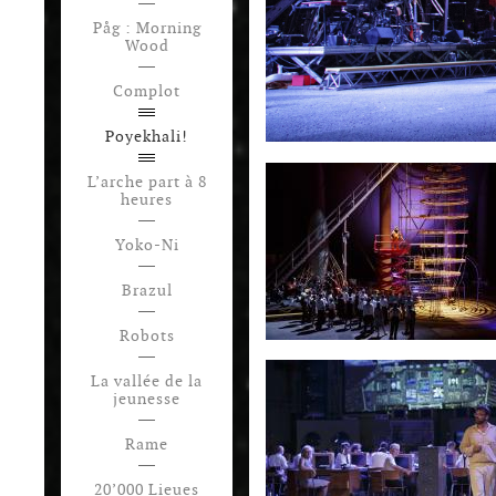
Påg : Morning
Wood
Complot
Poyekhali!
L’arche part à 8
heures
Yoko-Ni
Brazul
Robots
La vallée de la
jeunesse
Rame
20’000 Lieues