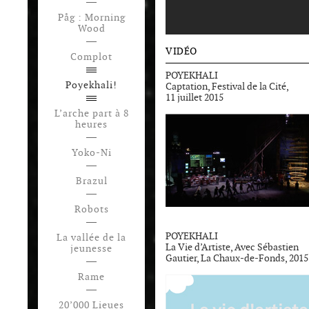
Påg : Morning
Wood
VIDÉO
Complot
POYEKHALI
Poyekhali!
Captation, Festival de la Cité,
11 juillet 2015
L’arche part à 8
heures
Yoko-Ni
Brazul
Robots
POYEKHALI
La vallée de la
La Vie d’Artiste, Avec Sébastien
jeunesse
Gautier, La Chaux-de-Fonds, 2015
Rame
20’000 Lieues