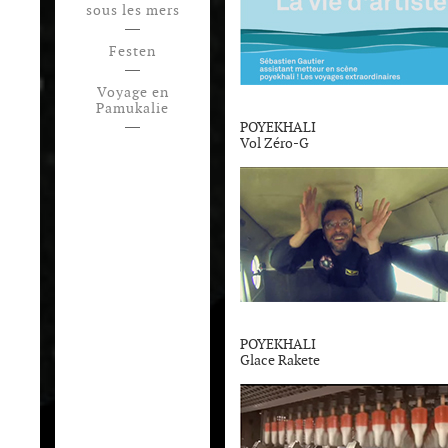
sous les mers
Festen
Voyage en
Pamukalie
POYEKHALI
Vol Zéro-G
POYEKHALI
Glace Rakete