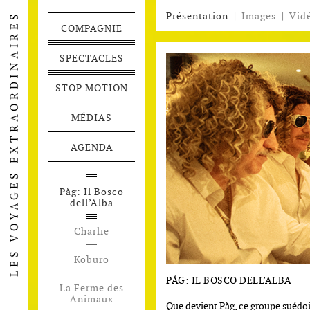
Présentation
|
Images
|
Vid
COMPAGNIE
SPECTACLES
STOP MOTION
MÉDIAS
AGENDA
Påg: Il Bosco
dell’Alba
Charlie
Koburo
PÅG: IL BOSCO DELL’ALBA
La Ferme des
Animaux
Que devient Påg, ce groupe suédo