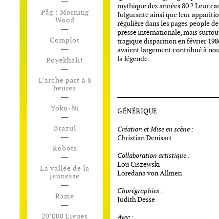
mythique des années 80 ? Leur car
Påg : Morning
fulgurante ainsi que leur appariti
Wood
régulière dans les pages people de
presse internationale, mais surtou
Complot
tragique disparition en février 198
avaient largement contribué à nou
la légende.
Poyekhali!
L’arche part à 8
heures
Yoko-Ni
GÉNÉRIQUE
Brazul
Création et Mise en scène :
Christian Denisart
Robots
Collaboration artistique :
Lou Ciszewski
La vallée de la
Loredana von Allmen
jeunesse
Chorégraphies :
Rame
Judith Desse
20’000 Lieues
Avec :