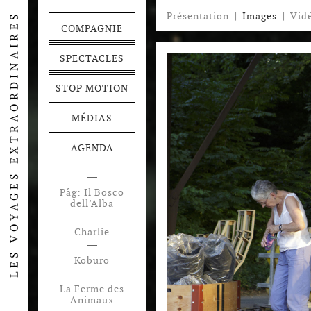
Présentation
|
Images
|
Vid
COMPAGNIE
SPECTACLES
STOP MOTION
MÉDIAS
AGENDA
Påg: Il Bosco
dell’Alba
Charlie
Koburo
La Ferme des
Animaux