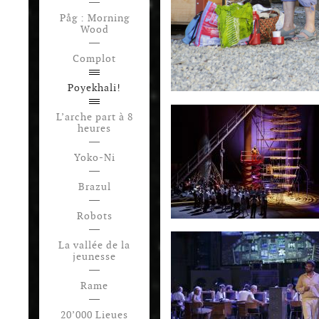
Påg : Morning
Wood
Complot
Poyekhali!
L’arche part à 8
heures
Yoko-Ni
Brazul
Robots
La vallée de la
jeunesse
Rame
20’000 Lieues