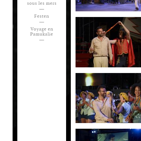
sous les mers
Festen
Voyage en
Pamukalie