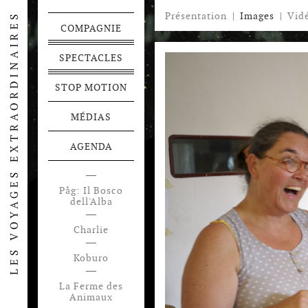
Présentation
|
Images
|
Vid
COMPAGNIE
SPECTACLES
STOP MOTION
MÉDIAS
AGENDA
Påg: Il Bosco
Festen
dell'Alba
Voyage en
Charlie
Pamukalie
Koburo
La Ferme des
Animaux