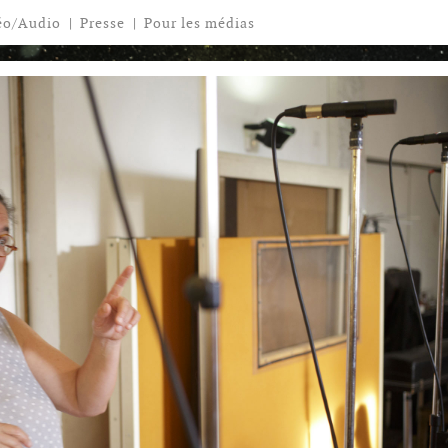
éo/Audio
|
Presse
|
Pour les médias