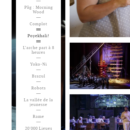
Påg : Morning
Wood
Complot
Poyekhali!
L’arche part à 8
heures
Yoko-Ni
Brazul
Robots
La vallée de la
jeunesse
Rame
20'000 Lieues