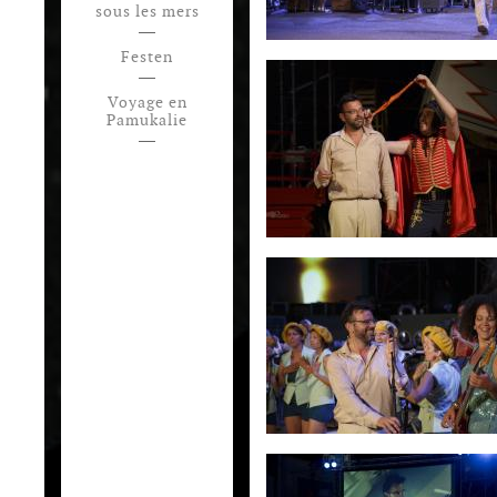
sous les mers
Festen
Voyage en
Pamukalie