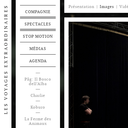
Présentation
|
Images
|
Vid
COMPAGNIE
SPECTACLES
STOP MOTION
MÉDIAS
AGENDA
Påg: Il Bosco
dell’Alba
Charlie
Koburo
La Ferme des
Animaux