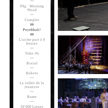
Påg : Morning
Wood
Complot
Poyekhali!
L’arche part à 8
heures
Yoko-Ni
Brazul
Robots
La vallée de la
jeunesse
Rame
20’000 Lieues