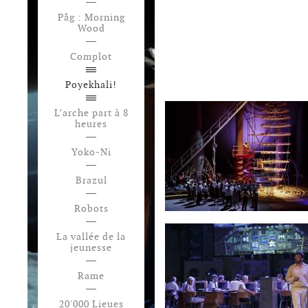
Påg : Morning
Wood
Complot
Poyekhali!
L’arche part à 8
heures
Yoko-Ni
Brazul
Robots
La vallée de la
jeunesse
Rame
20'000 Lieues