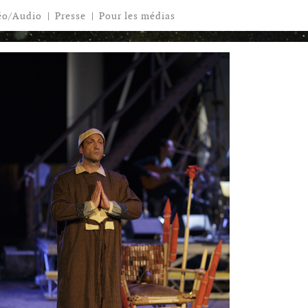
éo/Audio
|
Presse
|
Pour les médias