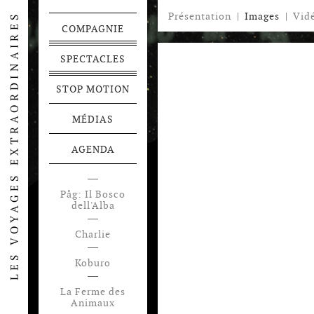
Présentation
|
Images
|
Vid
COMPAGNIE
SPECTACLES
STOP MOTION
MÉDIAS
AGENDA
Påg: Il Bosco
Festen
dell'Alba
Voyage en
Charlie
Pamukalie
Koburo
La Ferme des
Animaux