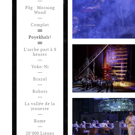
Påg : Morning
Wood
Complot
Poyekhali!
L’arche part à 8
heures
Yoko-Ni
Brazul
Robots
La vallée de la
jeunesse
Rame
20’000 Lieues