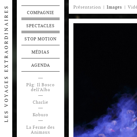
Présentation
|
Images
|
Vid
COMPAGNIE
SPECTACLES
STOP MOTION
MÉDIAS
AGENDA
Påg: Il Bosco
dell’Alba
Charlie
Koburo
La Ferme des
Animaux