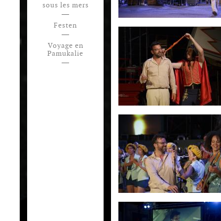
sous les mers
Festen
Voyage en
Pamukalie