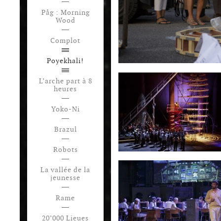
Påg : Morning
Wood
Complot
Poyekhali!
L’arche part à 8
heures
Yoko-Ni
Brazul
Robots
La vallée de la
jeunesse
Rame
20’000 Lieues