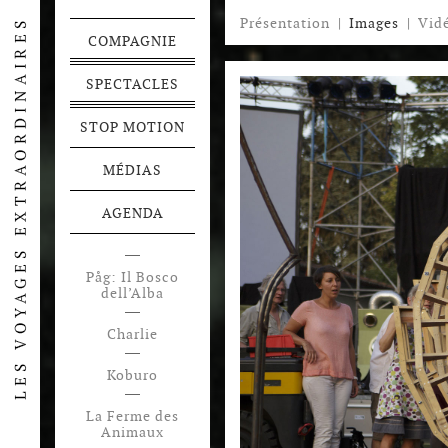
Présentation
|
Images
|
Vid
COMPAGNIE
SPECTACLES
STOP MOTION
MÉDIAS
AGENDA
Påg: Il Bosco
dell’Alba
Charlie
Koburo
La Ferme des
Animaux