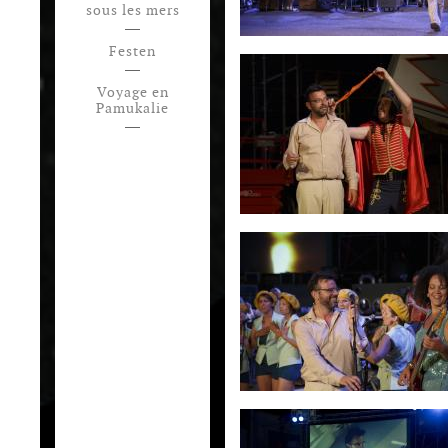
sous les mers
Festen
Voyage en
Pamukalie