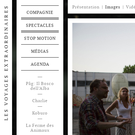
Présentation
|
Images
|
Vid
COMPAGNIE
SPECTACLES
STOP MOTION
MÉDIAS
AGENDA
Påg: Il Bosco
dell’Alba
Charlie
Koburo
La Ferme des
Animaux