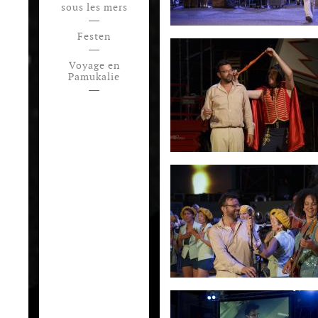
sous les mers
Festen
Voyage en
Pamukalie