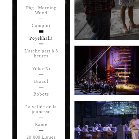
Påg : Morning
Wood
Complot
Poyekhali!
L’arche part à 8
heures
Yoko-Ni
Brazul
Robots
La vallée de la
jeunesse
Rame
20’000 Lieues