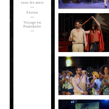
sous les mers
Festen
Voyage en
Pamukalie