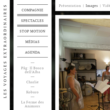
Présentation
|
Images
|
Vid
COMPAGNIE
SPECTACLES
STOP MOTION
MÉDIAS
AGENDA
Påg: Il Bosco
dell’Alba
Charlie
Koburo
La Ferme des
Animaux