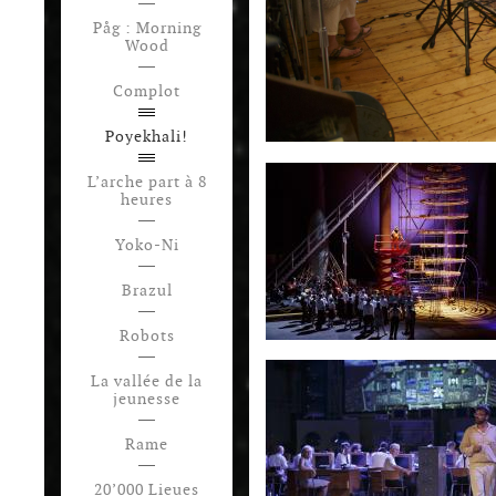
Påg : Morning
Wood
Complot
Poyekhali!
L’arche part à 8
heures
Yoko-Ni
Brazul
Robots
La vallée de la
jeunesse
Rame
20’000 Lieues