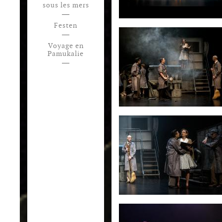
sous les mers
Festen
Voyage en
Pamukalie