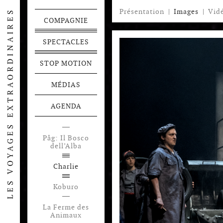
Présentation
|
Images
|
Vid
COMPAGNIE
SPECTACLES
STOP MOTION
MÉDIAS
AGENDA
Påg: Il Bosco
dell’Alba
Charlie
Koburo
La Ferme des
Animaux