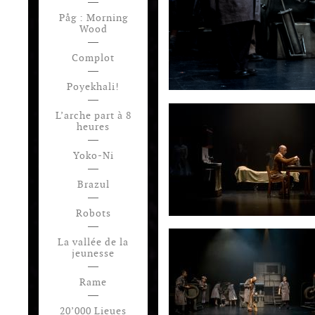
Påg : Morning
Wood
Complot
Poyekhali!
L’arche part à 8
heures
Yoko-Ni
Brazul
Robots
La vallée de la
jeunesse
Rame
20’000 Lieues