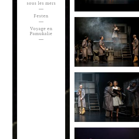
sous les mers
Festen
Voyage en
Pamukalie