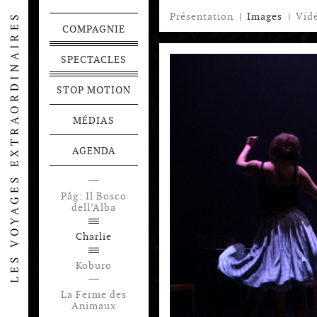
Présentation
|
Images
|
Vid
COMPAGNIE
SPECTACLES
STOP MOTION
MÉDIAS
AGENDA
Påg: Il Bosco
dell’Alba
Charlie
Koburo
La Ferme des
Animaux