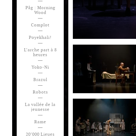
Påg : Morning
Wood
Complot
Poyekhali!
L’arche part à 8
heures
Yoko-Ni
Brazul
Robots
La vallée de la
jeunesse
Rame
20’000 Lieues