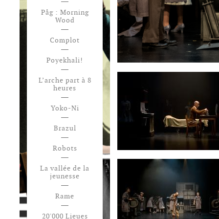
Påg : Morning
Wood
Complot
Poyekhali!
L’arche part à 8
heures
Yoko-Ni
Brazul
Robots
La vallée de la
jeunesse
Rame
20'000 Lieues