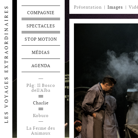
Présentation
|
Images
|
Vid
COMPAGNIE
SPECTACLES
STOP MOTION
MÉDIAS
AGENDA
Påg: Il Bosco
Festen
dell'Alba
Voyage en
Charlie
Pamukalie
Koburo
La Ferme des
Animaux