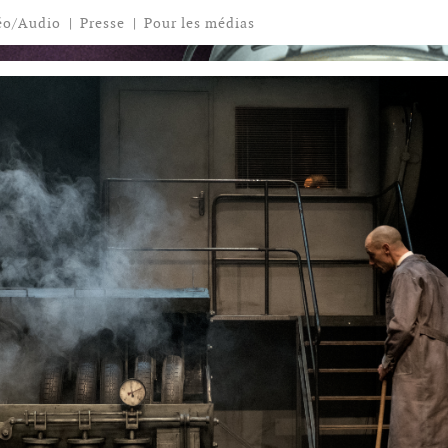
éo/Audio
|
Presse
|
Pour les médias