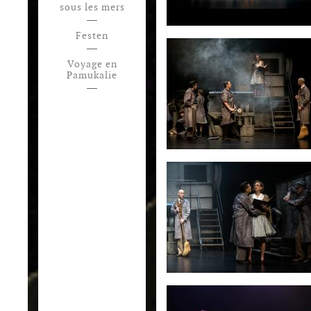
sous les mers
Festen
Voyage en
Pamukalie