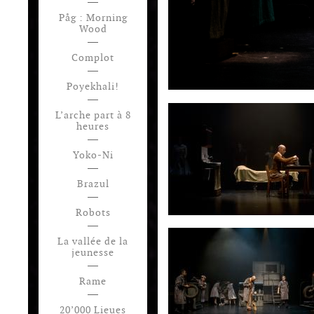
Påg : Morning
Wood
Complot
Poyekhali!
L’arche part à 8
heures
Yoko-Ni
Brazul
Robots
La vallée de la
jeunesse
Rame
20’000 Lieues