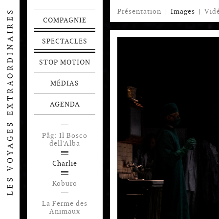
Présentation
|
Images
|
Vid
COMPAGNIE
SPECTACLES
STOP MOTION
MÉDIAS
AGENDA
Påg: Il Bosco
dell’Alba
Charlie
Koburo
La Ferme des
Animaux