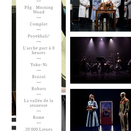
Påg : Morning
Wood
Complot
Poyekhali!
L’arche part à 8
heures
Yoko-Ni
Brazul
Robots
La vallée de la
jeunesse
Rame
20'000 Lieues