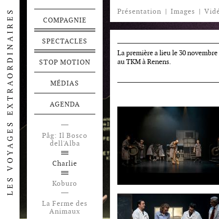
Présentation
|
Images
|
Vid
COMPAGNIE
SPECTACLES
La première a lieu le 30 novembre
au TKM à Renens.
STOP MOTION
MÉDIAS
AGENDA
Påg: Il Bosco
Festen
dell'Alba
Voyage en
Charlie
Pamukalie
Koburo
La Ferme des
Animaux