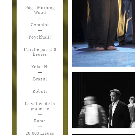
Påg : Morning
Wood
Complot
Poyekhali!
L’arche part à 8
heures
Yoko-Ni
Brazul
Robots
La vallée de la
jeunesse
Rame
20’000 Lieues