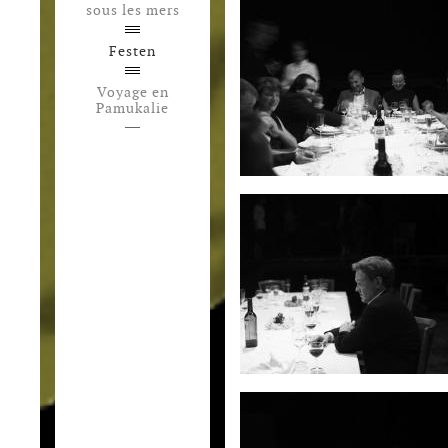
sous les mers
Festen
Voyage en
Pamukalie