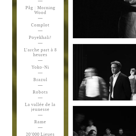
Påg : Morning
Wood
Complot
Poyekhali!
L’arche part à 8
heures
Yoko-Ni
Brazul
Robots
La vallée de la
jeunesse
Rame
20’000 Lieues