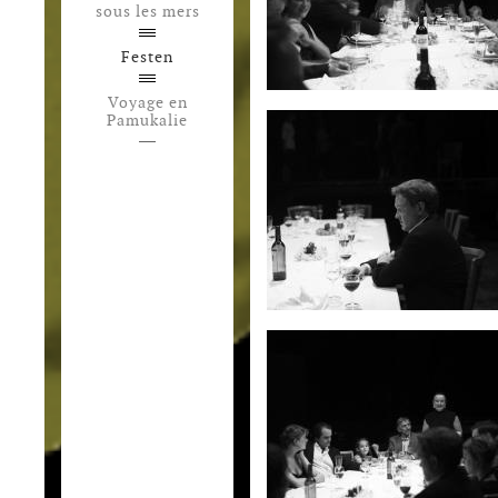
sous les mers
Festen
Voyage en
Pamukalie