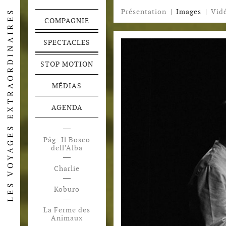
Présentation
|
Images
|
Vid
COMPAGNIE
SPECTACLES
STOP MOTION
MÉDIAS
AGENDA
Påg: Il Bosco
dell’Alba
Charlie
Koburo
La Ferme des
Animaux