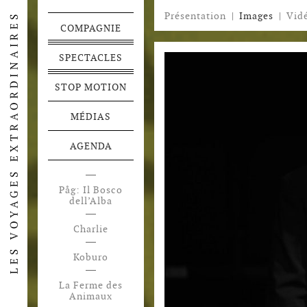
Présentation
|
Images
|
Vid
COMPAGNIE
SPECTACLES
STOP MOTION
MÉDIAS
AGENDA
Påg: Il Bosco
dell’Alba
Charlie
Koburo
La Ferme des
Animaux