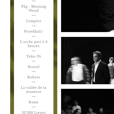
Påg : Morning
Wood
Complot
Poyekhali!
L’arche part à 8
heures
Yoko-Ni
Brazul
Robots
La vallée de la
jeunesse
Rame
20’000 Lieues