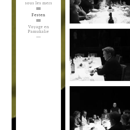
sous les mers
Festen
Voyage en
Pamukalie