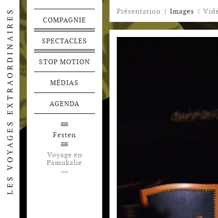
Présentation
|
Images
|
Vid
COMPAGNIE
SPECTACLES
STOP MOTION
MÉDIAS
AGENDA
 Bosco
Festen
Alba
Voyage en
lie
Pamukalie
uro
me des
aux