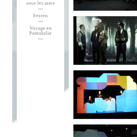
sous les mers
Festen
Voyage en
Pamukalie