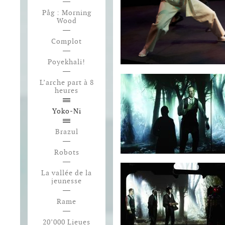
Påg : Morning
Wood
Complot
Poyekhali!
L’arche part à 8
heures
Yoko-Ni
Brazul
Robots
La vallée de la
jeunesse
Rame
20’000 Lieues