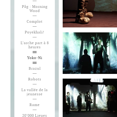
Påg : Morning
Wood
Complot
Poyekhali!
L’arche part à 8
heures
Yoko-Ni
Brazul
Robots
La vallée de la
jeunesse
Rame
20’000 Lieues