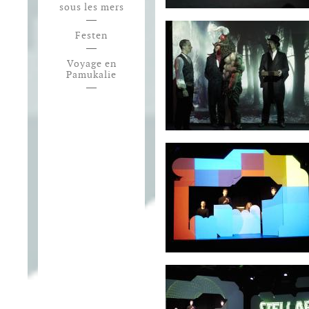
sous les mers
Festen
Voyage en
Pamukalie