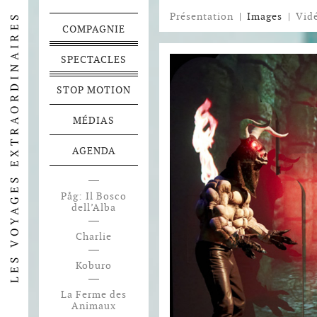
Présentation
|
Images
|
Vid
COMPAGNIE
SPECTACLES
STOP MOTION
MÉDIAS
AGENDA
Påg: Il Bosco
dell’Alba
Charlie
Koburo
La Ferme des
Animaux