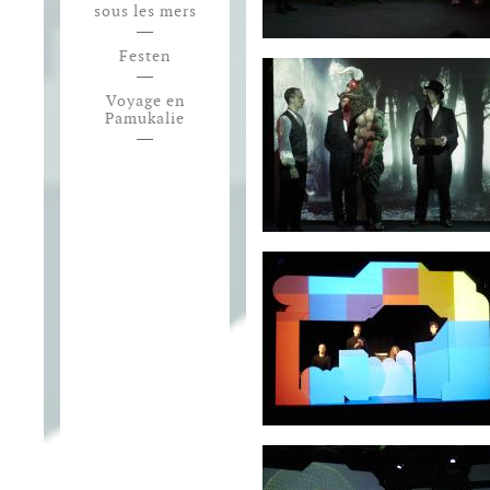
sous les mers
Festen
Voyage en
Pamukalie