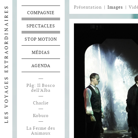
Présentation
|
Images
|
Vid
COMPAGNIE
SPECTACLES
STOP MOTION
MÉDIAS
AGENDA
Påg: Il Bosco
dell’Alba
Charlie
Koburo
La Ferme des
Animaux