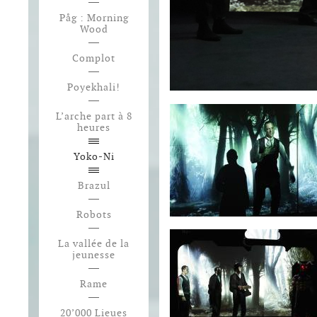
Påg : Morning
Wood
Complot
Poyekhali!
L’arche part à 8
heures
Yoko-Ni
Brazul
Robots
La vallée de la
jeunesse
Rame
20’000 Lieues