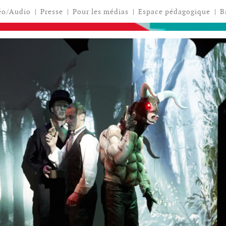
éo/Audio
|
Presse
|
Pour les médias
|
Espace pédagogique
|
B