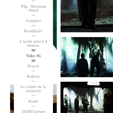
Påg : Morning
Wood
Complot
Poyekhali!
L’arche part à 8
heures
Yoko-Ni
Brazul
Robots
La vallée de la
jeunesse
Rame
20'000 Lieues