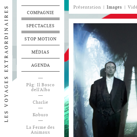
Présentation
|
Images
|
Vid
COMPAGNIE
SPECTACLES
STOP MOTION
MÉDIAS
AGENDA
Påg: Il Bosco
Festen
dell'Alba
Voyage en
Charlie
Pamukalie
Koburo
La Ferme des
Animaux