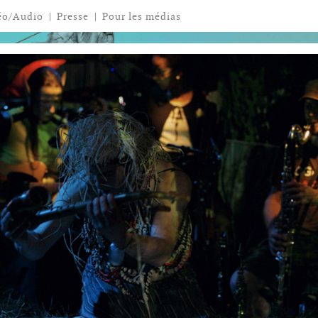
éo/Audio
|
Presse
|
Pour les médias