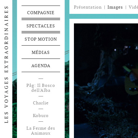
Présentation
|
Images
|
Vid
COMPAGNIE
SPECTACLES
STOP MOTION
MÉDIAS
AGENDA
Påg: Il Bosco
Festen
dell'Alba
Voyage en
Charlie
Pamukalie
Koburo
La Ferme des
Animaux