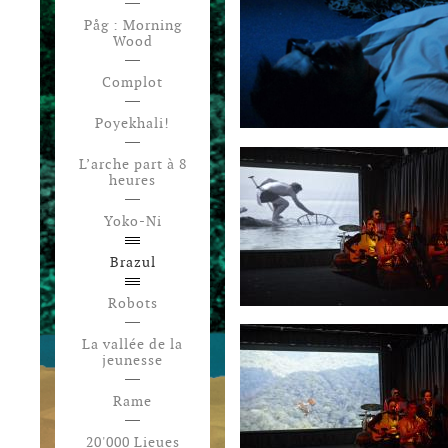
Påg : Morning
Wood
Complot
Poyekhali!
L’arche part à 8
heures
Yoko-Ni
Brazul
Robots
La vallée de la
jeunesse
Rame
20'000 Lieues