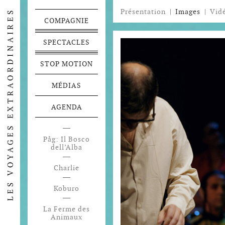
Présentation
|
Images
|
Vid
COMPAGNIE
SPECTACLES
STOP MOTION
MÉDIAS
AGENDA
Påg: Il Bosco
dell’Alba
Charlie
Koburo
La Ferme des
Animaux