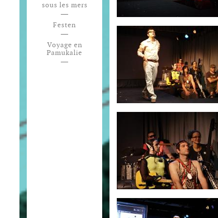
sous les mers
Festen
Voyage en
Pamukalie