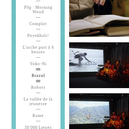
Påg : Morning
Wood
Complot
Poyekhali!
L’arche part à 8
heures
Yoko-Ni
Brazul
Robots
La vallée de la
jeunesse
Rame
20’000 Lieues