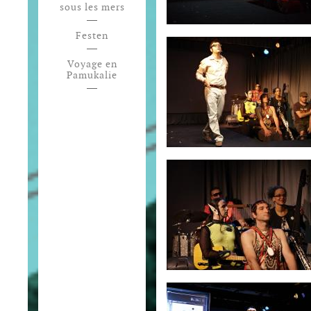
sous les mers
Festen
Voyage en
Pamukalie