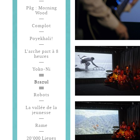
Påg : Morning
Wood
Complot
Poyekhali!
L’arche part à 8
heures
Yoko-Ni
Brazul
Robots
La vallée de la
jeunesse
Rame
20’000 Lieues