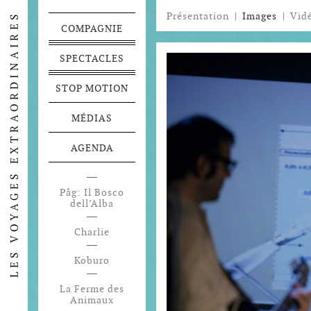
Présentation
|
Images
|
Vid
COMPAGNIE
SPECTACLES
STOP MOTION
MÉDIAS
AGENDA
Påg: Il Bosco
dell’Alba
Charlie
Koburo
La Ferme des
Animaux