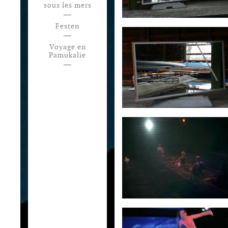
sous les mers
Festen
Voyage en
Pamukalie