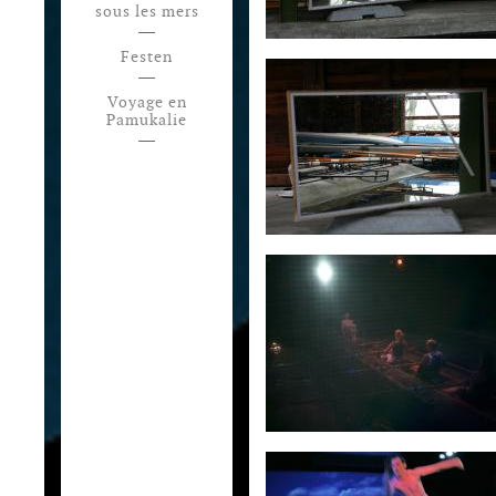
sous les mers
Festen
Voyage en
Pamukalie