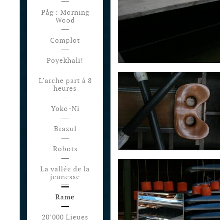
Påg : Morning
Wood
Complot
Poyekhali!
L’arche part à 8
heures
Yoko-Ni
Brazul
Robots
La vallée de la
jeunesse
Rame
20’000 Lieues