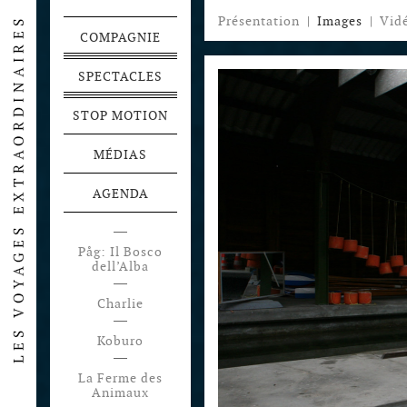
Présentation
|
Images
|
Vid
COMPAGNIE
SPECTACLES
STOP MOTION
MÉDIAS
AGENDA
Påg: Il Bosco
dell’Alba
Charlie
Koburo
La Ferme des
Animaux